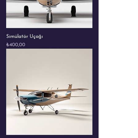
Simülatör Uçağı
Fiyat
₺400,00