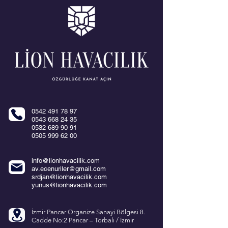
0542 491 78 97
0543 668 24 35
0532 689 90 91
0505 999 62 00
info@lionhavacilik.com
av.ecenuriler@gmail.com
srdjan@lionhavacilik.com
yunus@lionhavacilik.com
İzmir Pancar Organize Sanayi Bölgesi 8.
Cadde No:2 Pancar – Torbalı / İzmir