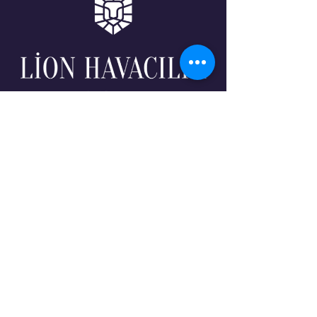
0542 491 78 97
0543 668 24 35
0532 689 90 91
0505 999 62 00
info@lionhavacilik.com
av.ecenuriler@gmail.com
srdjan@lionhavacilik.com
yunus@lionhavacilik.com
İzmir Pancar Organize Sanayi Bölgesi 8.
Cadde No:2 Pancar – Torbalı / İzmir